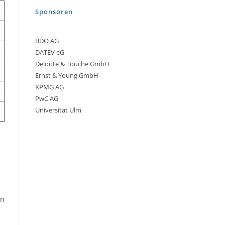
Sponsoren
BDO AG
DATEV eG
Deloitte & Touche GmbH
Ernst & Young GmbH
KPMG AG
PwC AG
Universität Ulm
en