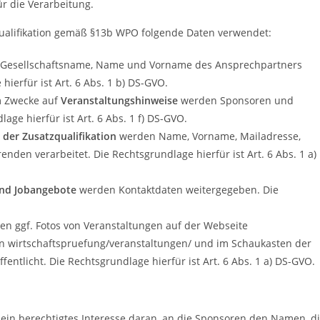
ür die Verarbeitung.
ualifikation gemäß §13b WPO folgende Daten verwendet:
Gesellschaftsname, Name und Vorname des Ansprechpartners
ierfür ist Art. 6 Abs. 1 b) DS-GVO.
 Zwecke auf
Veranstaltungshinweise
werden Sponsoren und
age hierfür ist Art. 6 Abs. 1 f) DS-GVO.
 der Zusatzqualifikation
werden Name, Vorname, Mailadresse,
nden verarbeitet. Die Rechtsgrundlage hierfür ist Art. 6 Abs. 1 a)
und Jobangebote
werden Kontaktdaten weitergegeben. Die
en ggf. Fotos von Veranstaltungen auf der Webseite
wirtschaftspruefung/veranstaltungen/ und im Schaukasten der
fentlicht. Die Rechtsgrundlage hierfür ist Art. 6 Abs. 1 a) DS-GVO.
 ein berechtigtes Interesse daran, an die Sponsoren den Namen, d