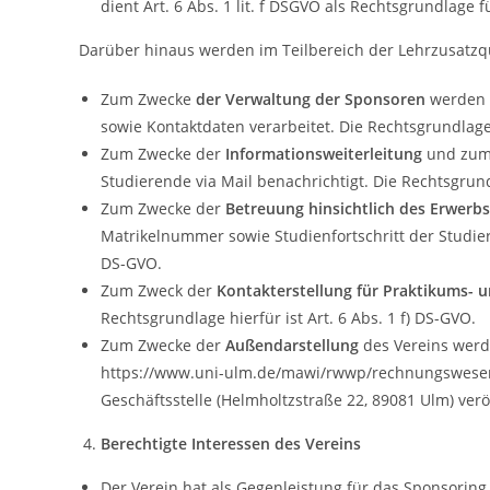
dient Art. 6 Abs. 1 lit. f DSGVO als Rechtsgrundlage f
Darüber hinaus werden im Teilbereich der Lehrzusatzq
Zum Zwecke
der Verwaltung der Sponsoren
werden 
sowie Kontaktdaten verarbeitet. Die Rechtsgrundlage h
Zum Zwecke der
Informationsweiterleitung
und zum
Studierende via Mail benachrichtigt. Die Rechtsgrundl
Zum Zwecke der
Betreuung hinsichtlich des Erwerbs
Matrikelnummer sowie Studienfortschritt der Studiere
DS-GVO.
Zum Zweck der
Kontakterstellung für Praktikums- 
Rechtsgrundlage hierfür ist Art. 6 Abs. 1 f) DS-GVO.
Zum Zwecke der
Außendarstellung
des Vereins werd
https://www.uni-ulm.de/mawi/rwwp/rechnungswesen 
Geschäftsstelle (Helmholtzstraße 22, 89081 Ulm) veröf
Berechtigte Interessen des Vereins
Der Verein hat als Gegenleistung für das Sponsoring