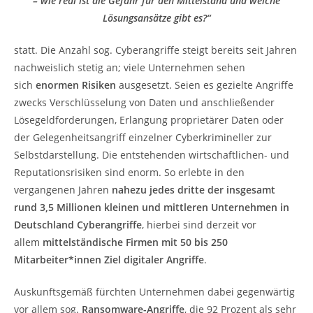
– wie real ist die Gefahr für den Mittelstand und welche
Lösungsansätze gibt es?“
statt. Die Anzahl sog. Cyberangriffe steigt bereits seit Jahren
nachweislich stetig an; viele Unternehmen sehen
sich
enormen Risiken
ausgesetzt. Seien es gezielte Angriffe
zwecks Verschlüsselung von Daten und anschließender
Lösegeldforderungen, Erlangung proprietärer Daten oder
der Gelegenheitsangriff einzelner Cyberkrimineller zur
Selbstdarstellung. Die entstehenden wirtschaftlichen- und
Reputationsrisiken sind enorm. So erlebte in den
vergangenen Jahren
nahezu jedes dritte der insgesamt
rund 3,5 Millionen kleinen und mittleren Unternehmen in
Deutschland Cyberangriffe
, hierbei sind derzeit vor
allem
mittelständische Firmen mit 50 bis 250
Mitarbeiter*innen Ziel digitaler Angriffe
.
Auskunftsgemäß fürchten Unternehmen dabei gegenwärtig
vor allem sog.
Ransomware-Angriffe
, die 92 Prozent als sehr