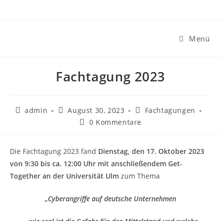
Zum
Inhalt
springen
Menü
Fachtagung 2023
Beitrags-
Beitrag
Beitrags-
admin
August 30, 2023
Fachtagungen
Autor:
veröffentlicht:
Kategorie:
Beitrags-
0 Kommentare
Kommentare:
Die Fachtagung 2023 fand
Dienstag, den 17. Oktober 2023
von 9:30 bis ca. 12:00 Uhr mit anschließendem Get-
Together an der Universität Ulm
zum Thema
„
Cyberangriffe auf deutsche Unternehmen